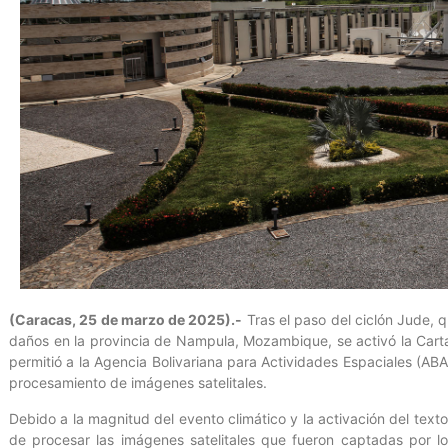
(Caracas, 25 de marzo de 2025).-
Tras el paso del ciclón Jude, q
daños en la provincia de Nampula, Mozambique, se activó la Cart
permitió a la Agencia Bolivariana para Actividades Espaciales (ABA
procesamiento de imágenes satelitales.
Debido a la magnitud del evento climático y la activación del text
de procesar las imágenes satelitales que fueron captadas por l