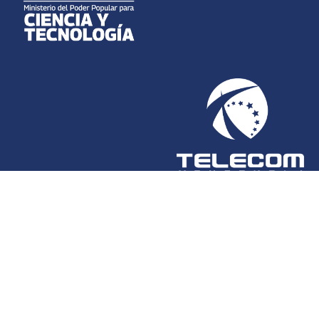
DIRECCIÓN: Av. Andrés Bello. Edf. Torre Fondo Común, Piso 5,
Ofc. Todo el Piso. Urb. Guaicaipuro. Caracas DC. Venezuela.
Zona Postal 1050.
TELECOM VENEZUELA | CARACAS | RIF: G-200051434