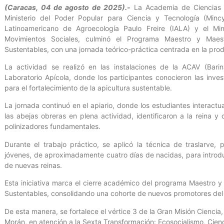
(Caracas, 04 de agosto de 2025).-
La Academia de Ciencias A
Ministerio del Poder Popular para Ciencia y Tecnología (Mincyt)
Latinoamericano de Agroecología Paulo Freire (IALA) y el Mi
Movimientos Sociales, culminó el Programa Maestro y Maes
Sustentables, con una jornada teórico-práctica centrada en la prod
La actividad se realizó en las instalaciones de la ACAV (Bar
Laboratorio Apícola, donde los participantes conocieron las inve
para el fortalecimiento de la apicultura sustentable.
La jornada continuó en el apiario, donde los estudiantes interact
las abejas obreras en plena actividad, identificaron a la reina 
polinizadores fundamentales.
Durante el trabajo práctico, se aplicó la técnica de traslarve,
jóvenes, de aproximadamente cuatro días de nacidas, para introdu
de nuevas reinas.
Esta iniciativa marca el cierre académico del programa Maestro 
Sustentables, consolidando una cohorte de nuevos promotores del c
De esta manera, se fortalece el vértice 3 de la Gran Misión Cienci
Morán, en atención a la Sexta Transformación: Ecosocialismo, Cienc