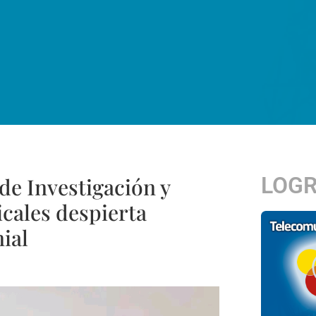
LOG
e Investigación y
cales despierta
ial