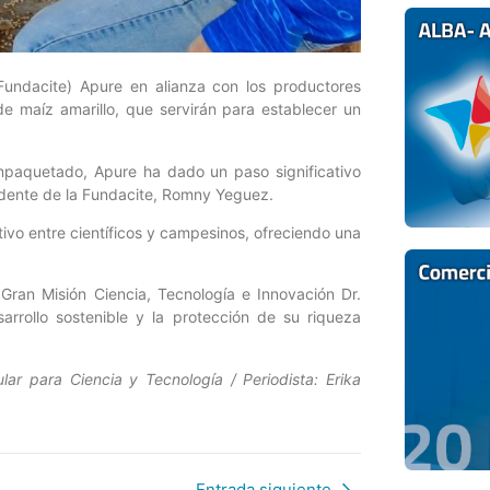
(Fundacite) Apure en alianza con los productores
de maíz amarillo, que servirán para establecer un
empaquetado, Apure ha dado un paso significativo
esidente de la Fundacite, Romny Yeguez.
tivo entre científicos y campesinos, ofreciendo una
.
a Gran Misión Ciencia, Tecnología e Innovación Dr.
rollo sostenible y la protección de su riqueza
lar para Ciencia y Tecnología / Periodista: Erika
Entrada siguiente