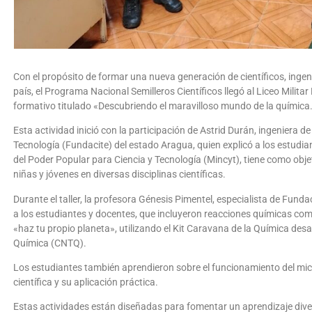
Con el propósito de formar una nueva generación de científicos, ingen
país, el Programa Nacional Semilleros Científicos llegó al Liceo Milita
formativo titulado «Descubriendo el maravilloso mundo de la química
Esta actividad inició con la participación de Astrid Durán, ingeniera de
Tecnología (Fundacite) del estado Aragua, quien explicó a los estudia
del Poder Popular para Ciencia y Tecnología (Mincyt), tiene como objeti
niñas y jóvenes en diversas disciplinas científicas.
Durante el taller, la profesora Génesis Pimentel, especialista de Fund
a los estudiantes y docentes, que incluyeron reacciones químicas como
«haz tu propio planeta», utilizando el Kit Caravana de la Química des
Química (CNTQ).
Los estudiantes también aprendieron sobre el funcionamiento del micr
científica y su aplicación práctica.
Estas actividades están diseñadas para fomentar un aprendizaje divert