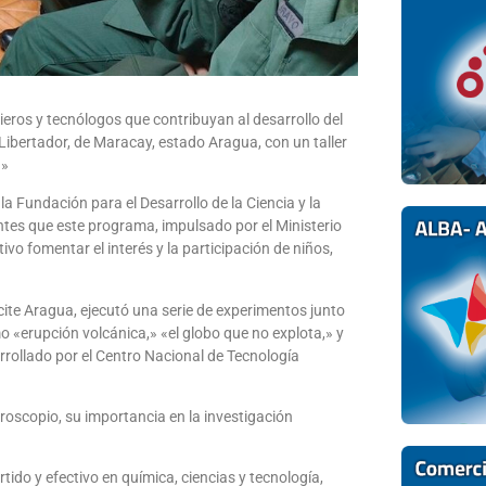
ieros y tecnólogos que contribuyan al desarrollo del
r Libertador, de Maracay, estado Aragua, con un taller
.»
 la Fundación para el Desarrollo de la Ciencia y la
ntes que este programa, impulsado por el Ministerio
vo fomentar el interés y la participación de niños,
acite Aragua, ejecutó una serie de experimentos junto
 «erupción volcánica,» «el globo que no explota,» y
arrollado por el Centro Nacional de Tecnología
oscopio, su importancia en la investigación
ido y efectivo en química, ciencias y tecnología,