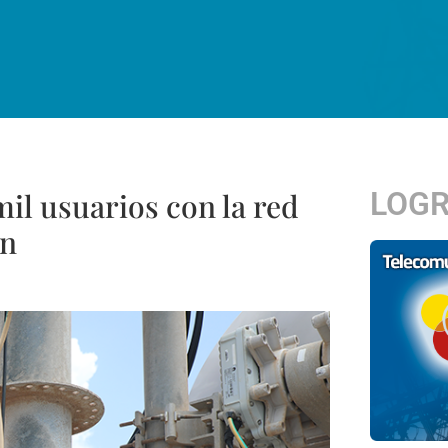
LOG
mil usuarios con la red
én