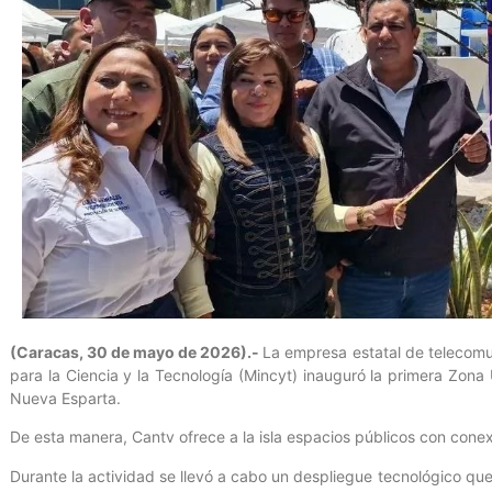
(Caracas, 30 de mayo de 2026).-
La empresa estatal de telecomun
para la Ciencia y la Tecnología (Mincyt) inauguró la primera Zona 
Nueva Esparta.
De esta manera, Cantv ofrece a la isla espacios públicos con conex
Durante la actividad se llevó a cabo un despliegue tecnológico que