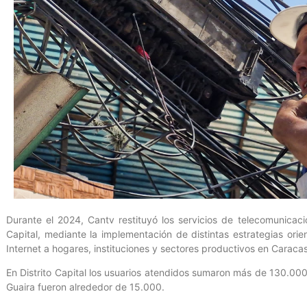
Durante el 2024, Cantv restituyó los servicios de telecomunicac
Capital, mediante la implementación de distintas estrategias orien
Internet a hogares, instituciones y sectores productivos en Caraca
En Distrito Capital los usuarios atendidos sumaron más de 130.0
Guaira fueron alrededor de 15.000.