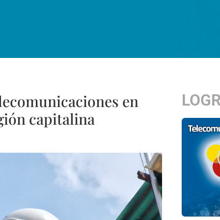
LOG
telecomunicaciones en
gión capitalina