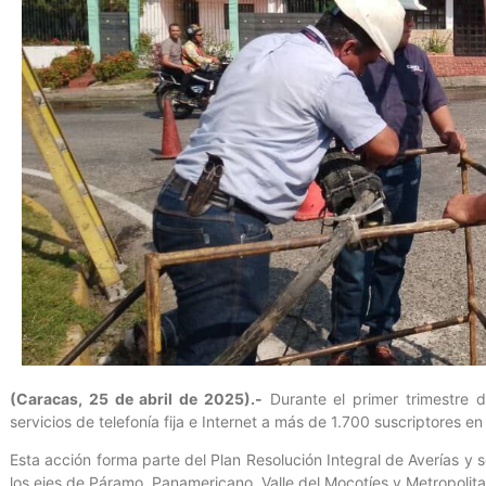
(Caracas, 25 de abril de 2025).-
Durante el primer trimestre d
servicios de telefonía fija e Internet a más de 1.700 suscriptores en
Esta acción forma parte del Plan Resolución Integral de Averías y 
los ejes de Páramo, Panamericano, Valle del Mocotíes y Metropolita