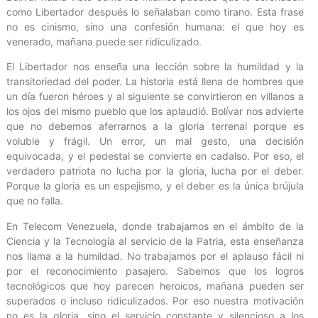
como Libertador después lo señalaban como tirano. Esta frase
no es cinismo, sino una confesión humana: el que hoy es
venerado, mañana puede ser ridiculizado.
El Libertador nos enseña una lección sobre la humildad y la
transitoriedad del poder. La historia está llena de hombres que
un día fueron héroes y al siguiente se convirtieron en villanos a
los ojos del mismo pueblo que los aplaudió. Bolívar nos advierte
que no debemos aferrarnos a la gloria terrenal porque es
voluble y frágil. Un error, un mal gesto, una decisión
equivocada, y el pedestal se convierte en cadalso. Por eso, el
verdadero patriota no lucha por la gloria, lucha por el deber.
Porque la gloria es un espejismo, y el deber es la única brújula
que no falla.
En Telecom Venezuela, donde trabajamos en el ámbito de la
Ciencia y la Tecnología al servicio de la Patria, esta enseñanza
nos llama a la humildad. No trabajamos por el aplauso fácil ni
por el reconocimiento pasajero. Sabemos que los logros
tecnológicos que hoy parecen heroicos, mañana pueden ser
superados o incluso ridiculizados. Por eso nuestra motivación
no es la gloria, sino el servicio constante y silencioso a los