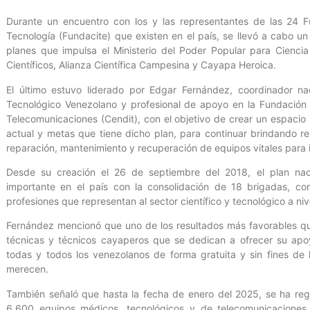
Durante un encuentro con los y las representantes de las 24 Fu
Tecnología (Fundacite) que existen en el país, se llevó a cabo un
planes que impulsa el Ministerio del Poder Popular para Ciencia
Científicos, Alianza Científica Campesina y Cayapa Heroica.
El último estuvo liderado por Edgar Fernández, coordinador na
Tecnológico Venezolano y profesional de apoyo en la Fundación 
Telecomunicaciones (Cendit), con el objetivo de crear un espacio p
actual y metas que tiene dicho plan, para continuar brindando r
reparación, mantenimiento y recuperación de equipos vitales para i
Desde su creación el 26 de septiembre del 2018, el plan nac
importante en el país con la consolidación de 18 brigadas, c
profesiones que representan al sector científico y tecnológico a niv
Fernández mencionó que uno de los resultados más favorables qu
técnicas y técnicos cayaperos que se dedican a ofrecer su apoy
todas y todos los venezolanos de forma gratuita y sin fines de l
merecen.
También señaló que hasta la fecha de enero del 2025, se ha reg
6.600 equipos médicos, tecnológicos y de telecomunicaciones a