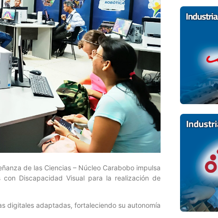
señanza de las Ciencias – Núcleo Carabobo impulsa
s con Discapacidad Visual para la realización de
as digitales adaptadas, fortaleciendo su autonomía