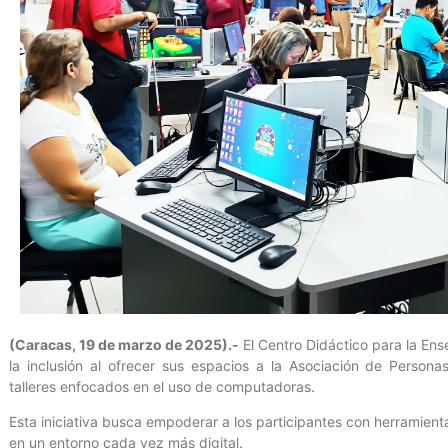
(Caracas, 19 de marzo de 2025).-
El Centro Didáctico para la En
la inclusión al ofrecer sus espacios a la Asociación de Persona
talleres enfocados en el uso de computadoras.
Esta iniciativa busca empoderar a los participantes con herramient
en un entorno cada vez más digital.