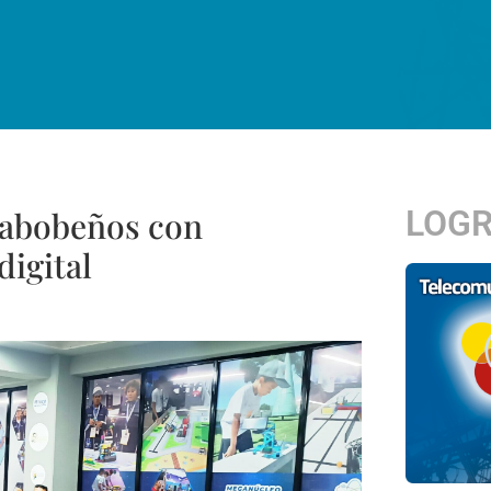
LOG
rabobeños con
digital