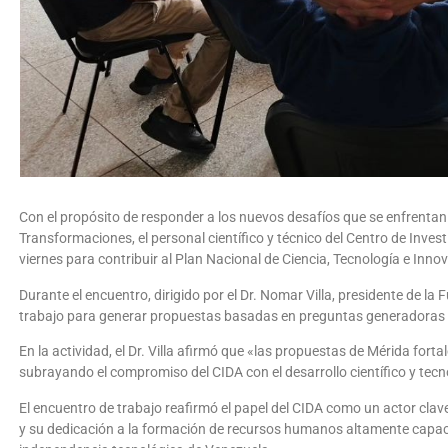
Con el propósito de responder a los nuevos desafíos que se enfrentan e
Transformaciones, el personal científico y técnico del Centro de Inves
viernes para contribuir al Plan Nacional de Ciencia, Tecnología e Inno
Durante el encuentro, dirigido por el Dr. Nomar Villa, presidente de l
trabajo para generar propuestas basadas en preguntas generadoras 
En la actividad, el Dr. Villa afirmó que «las propuestas de Mérida forta
subrayando el compromiso del CIDA con el desarrollo científico y tecno
El encuentro de trabajo reafirmó el papel del CIDA como un actor clav
y su dedicación a la formación de recursos humanos altamente capacit