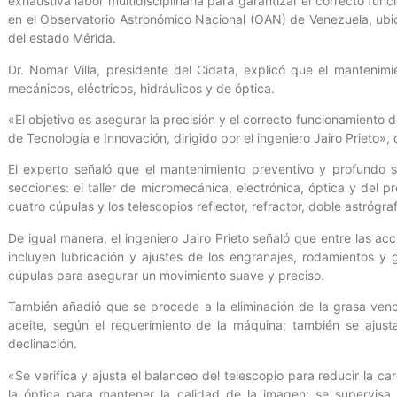
exhaustiva labor multidisciplinaria para garantizar el correcto fun
en el Observatorio Astronómico Nacional (OAN) de Venezuela, ubic
del estado Mérida.
Dr. Nomar Villa, presidente del Cidata, explicó que el mantenim
mecánicos, eléctricos, hidráulicos y de óptica.
«El objetivo es asegurar la precisión y el correcto funcionamiento
de Tecnología e Innovación, dirigido por el ingeniero Jairo Prieto»,
El experto señaló que el mantenimiento preventivo y profundo 
secciones: el taller de micromecánica, electrónica, óptica y del
cuatro cúpulas y los telescopios reflector, refractor, doble astrógr
De igual manera, el ingeniero Jairo Prieto señaló que entre las ac
incluyen lubricación y ajustes de los engranajes, rodamientos y 
cúpulas para asegurar un movimiento suave y preciso.
También añadió que se procede a la eliminación de la grasa venc
aceite, según el requerimiento de la máquina; también se ajust
declinación.
«Se verifica y ajusta el balanceo del telescopio para reducir la ca
la óptica para mantener la calidad de la imagen; se supervisa 