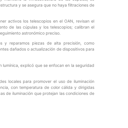
 estructura y se asegura que no haya filtraciones de
ner activos los telescopios en el OAN, revisan el
to de las cúpulas y los telescopios; calibran el
seguimiento astronómico preciso.
os y reparamos piezas de alta precisión, como
entes dañados o actualización de dispositivos para
lumínica, explicó que se enfocan en la seguridad
ades locales para promover el uso de iluminación
ncia, con temperatura de color cálida y dirigidas
cas de iluminación que protejan las condiciones de
 lleva a cabo la limpieza de los espejos primarios
d de la imagen causada por el polvo, la humedad y