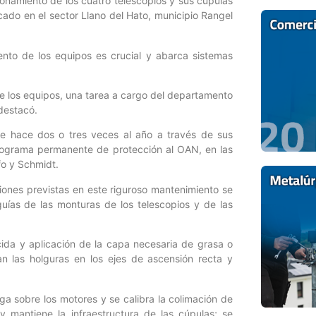
cionamiento de los cuatro telescopios y sus cúpulas
ado en el sector Llano del Hato, municipio Rangel
iento de los equipos es crucial y abarca sistemas
 de los equipos, una tarea a cargo del departamento
 destacó.
se hace dos o tres veces al año a través de sus
 programa permanente de protección al OAN, en las
afo y Schmidt.
ciones previstas en este riguroso mantenimiento se
guías de las monturas de los telescopios y de las
ida y aplicación de la capa necesaria de grasa o
an las holguras en los ejes de ascensión recta y
rga sobre los motores y se calibra la colimación de
y mantiene la infraestructura de las cúpulas; se