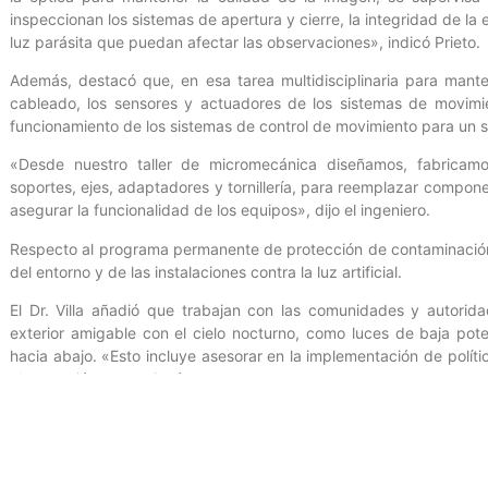
inspeccionan los sistemas de apertura y cierre, la integridad de la
luz parásita que puedan afectar las observaciones», indicó Prieto.
Además, destacó que, en esa tarea multidisciplinaria para mante
cableado, los sensores y actuadores de los sistemas de movimien
funcionamiento de los sistemas de control de movimiento para un 
«Desde nuestro taller de micromecánica diseñamos, fabricam
soportes, ejes, adaptadores y tornillería, para reemplazar compon
asegurar la funcionalidad de los equipos», dijo el ingeniero.
Respecto al programa permanente de protección de contaminación 
del entorno y de las instalaciones contra la luz artificial.
El Dr. Villa añadió que trabajan con las comunidades y autorid
exterior amigable con el cielo nocturno, como luces de baja pote
hacia abajo. «Esto incluye asesorar en la implementación de políti
observación», mencionó.
A través de la sección de óptica aplicada de este departamento, se
y secundarios, y lentes correctoras de los telescopios.
«Este proceso es crucial para evitar la degradación de la calida