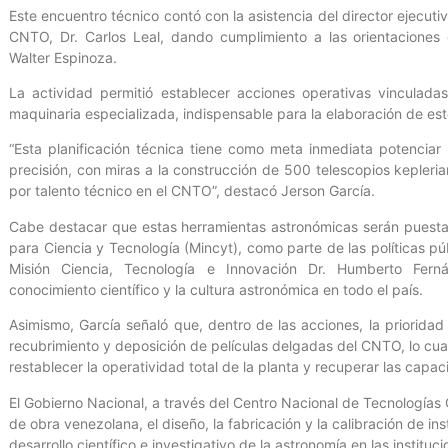
Este encuentro técnico contó con la asistencia del director ejecutiv
CNTO, Dr. Carlos Leal, dando cumplimiento a las orientaciones 
Walter Espinoza.
La actividad permitió establecer acciones operativas vinculada
maquinaria especializada, indispensable para la elaboración de este
“Esta planificación técnica tiene como meta inmediata potenciar 
precisión, con miras a la construcción de 500 telescopios kepleri
por talento técnico en el CNTO”, destacó Jerson García.
Cabe destacar que estas herramientas astronómicas serán puestas 
para Ciencia y Tecnología (Mincyt), como parte de las políticas pú
Misión Ciencia, Tecnología e Innovación Dr. Humberto Ferná
conocimiento científico y la cultura astronómica en todo el país.
Asimismo, García señaló que, dentro de las acciones, la prioridad
recubrimiento y deposición de películas delgadas del CNTO, lo cua
restablecer la operatividad total de la planta y recuperar las capac
El Gobierno Nacional, a través del Centro Nacional de Tecnologías Ó
de obra venezolana, el diseño, la fabricación y la calibración de i
desarrollo científico e investigativo de la astronomía en las instituc