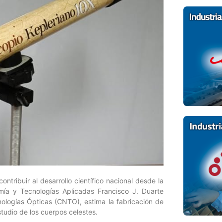
ontribuir al desarrollo científico nacional desde la
mía y Tecnologías Aplicadas Francisco J. Duarte
nologías Ópticas (CNTO), estima la fabricación de
studio de los cuerpos celestes.