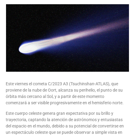
Este viernes el cometa C/2023 A3 (Tsuchinshan-ATLAS), que
proviene de la nube de Oort, alcanza su perihelio, el punto de su
órbita más cercano al Sol, y a partir de este momento
comenzará a ser visible progresivamente en el hemisferio norte.
Este cuerpo celeste genera gran expectativa por su brillo y
trayectoria, captando la atención de astrónomos y entusiastas
del espacio en el mundo, debido a su potencial de convertirse en
un espectáculo celeste que se puede observar a simple vista en