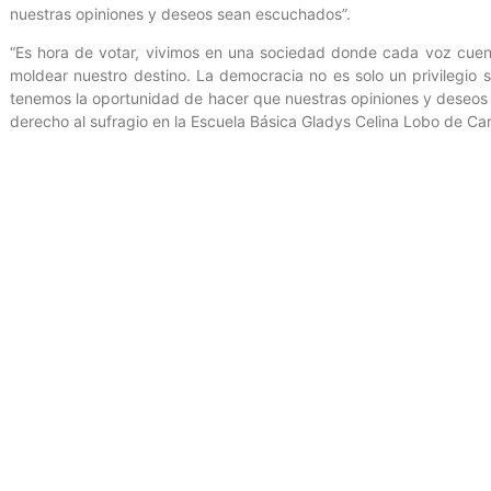
nuestras opiniones y deseos sean escuchados”.
“Es hora de votar, vivimos en una sociedad donde cada voz cuen
moldear nuestro destino. La democracia no es solo un privilegio 
tenemos la oportunidad de hacer que nuestras opiniones y deseos 
derecho al sufragio en la Escuela Básica Gladys Celina Lobo de Car
Para estas elecciones, el Consejo Nacional Electoral (CNE) convocó
Además, habilitó 16.025 centros electorales 15.923 en Venezuela y 
Oficina de Gestión Comunicacional del Ministerio del Poder Popula
Eljuri
Entrada anterior