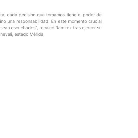
ta, cada decisión que tomamos tiene el poder de
sino una responsabilidad. En este momento crucial
sean escuchados”, recalcó Ramírez tras ejercer su
nevali, estado Mérida.
 a más de 21 millones de venezolanos a participar.
102 en el exterior.
r para Ciencia y Tecnología / Periodista: Ariadna
Entrada siguiente