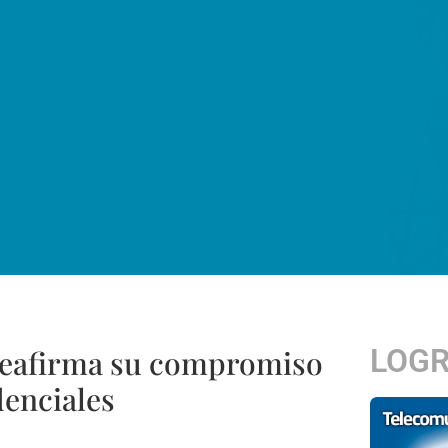
LOG
 reafirma su compromiso
denciales