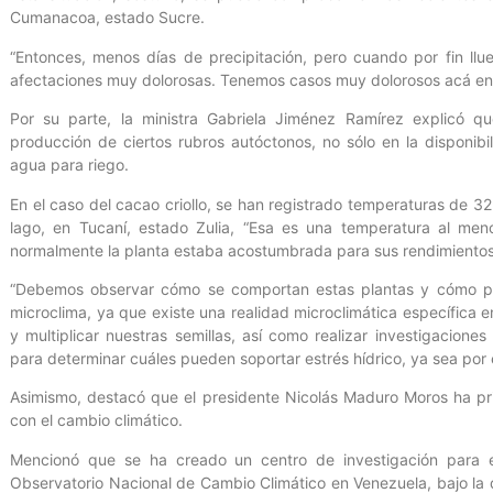
Cumanacoa, estado Sucre.
“Entonces, menos días de precipitación, pero cuando por fin ll
afectaciones muy dolorosas. Tenemos casos muy dolorosos acá en el
Por su parte, la ministra Gabriela Jiménez Ramírez explicó qu
producción de ciertos rubros autóctonos, no sólo en la disponibi
agua para riego.
En el caso del cacao criollo, se han registrado temperaturas de 32
lago, en Tucaní, estado Zulia, “Esa es una temperatura al me
normalmente la planta estaba acostumbrada para sus rendimientos”
“Debemos observar cómo se comportan estas plantas y cómo po
microclima, ya que existe una realidad microclimática específica en
y multiplicar nuestras semillas, así como realizar investigacion
para determinar cuáles pueden soportar estrés hídrico, ya sea por e
Asimismo, destacó que el presidente Nicolás Maduro Moros ha pr
con el cambio climático.
Mencionó que se ha creado un centro de investigación para e
Observatorio Nacional de Cambio Climático en Venezuela, bajo la d