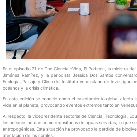
En el episodio 21 de Con Ciencia +Vida, El Podcast, la ministra de
Jiménez Ramírez, y la periodista Jessica Dos Santos conversaron
Ecología, Paisaje y Clima del Instituto Venezolano de Investigacion
océanos y la crisis climática.
En esta edición se conoció cómo el calentamiento global afecta l
vida en el planeta, provocando eventos extremos tanto en Venezue
Al respecto, la vicepresidenta sectorial de Ciencia, Tecnología, E
los océanos actúan como repositorios de aguas servidas, lo que s
antropogénicas. Esta situación ha provocado la pérdida de biodive
afectación de los corales.