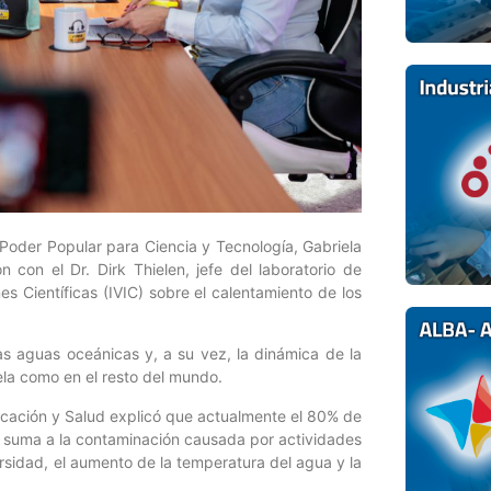
l Poder Popular para Ciencia y Tecnología, Gabriela
 con el Dr. Dirk Thielen, jefe del laboratorio de
es Científicas (IVIC) sobre el calentamiento de los
as aguas oceánicas y, a su vez, la dinámica de la
la como en el resto del mundo.
ducación y Salud explicó que actualmente el 80% de
e suma a la contaminación causada por actividades
rsidad, el aumento de la temperatura del agua y la