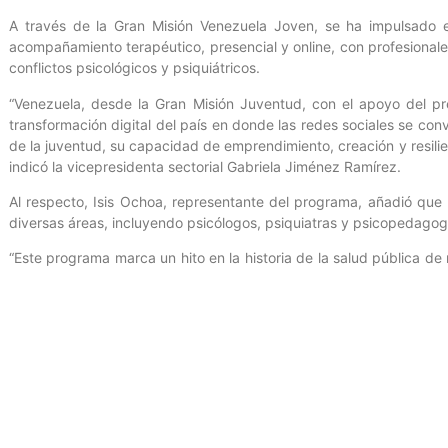
A través de la Gran Misión Venezuela Joven, se ha impulsado 
acompañamiento terapéutico, presencial y online, con profesionales 
conflictos psicológicos y psiquiátricos.
“Venezuela, desde la Gran Misión Juventud, con el apoyo del p
transformación digital del país en donde las redes sociales se con
de la juventud, su capacidad de emprendimiento, creación y resilien
indicó la vicepresidenta sectorial Gabriela Jiménez Ramírez.
Al respecto, Isis Ochoa, representante del programa, añadió que
diversas áreas, incluyendo psicólogos, psiquiatras y psicopedago
“Este programa marca un hito en la historia de la salud pública de 
en salud mental como Siempre Juntos. La idea es democratizar esta
actúa como un plan piloto”, añadió Ochoa.
Finalmente, aseguró que el innovador programa “es un buen ejemp
redes sociales para lo positivo. Para conectar, para unir, para gene
Oficina de Gestión Comunicacional del Ministerio del Poder Popular
Chacín / Fotos: Carla Rodríguez.