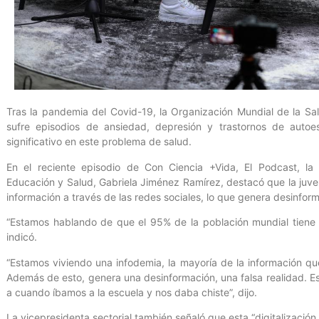
Tras la pandemia del Covid-19, la Organización Mundial de la S
sufre episodios de ansiedad, depresión y trastornos de autoe
significativo en este problema de salud.
En el reciente episodio de Con Ciencia +Vida, El Podcast, la v
Educación y Salud, Gabriela Jiménez Ramírez, destacó que la ju
información a través de las redes sociales, lo que genera desinfor
“Estamos hablando de que el 95% de la población mundial tiene a
indicó.
“Estamos viviendo una infodemia, la mayoría de la información que
Además de esto, genera una desinformación, una falsa realidad. Est
a cuando íbamos a la escuela y nos daba chiste”, dijo.
La vicepresidenta sectorial también señaló que esta “digitalización d