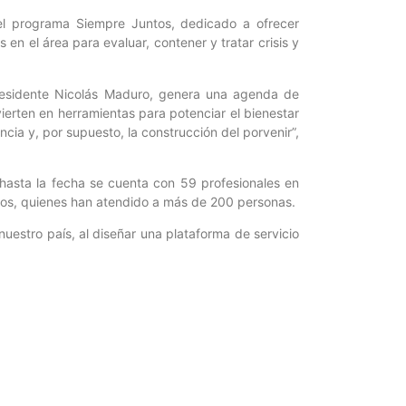
el programa Siempre Juntos, dedicado a ofrecer
en el área para evaluar, contener y tratar crisis y
residente Nicolás Maduro, genera una agenda de
vierten en herramientas para potenciar el bienestar
cia y, por supuesto, la construcción del porvenir”,
 hasta la fecha se cuenta con 59 profesionales en
gos, quienes han atendido a más de 200 personas.
nuestro país, al diseñar una plataforma de servicio
 atención online y llegar a otros países. Caracas
lo de cómo es el alcance de la tecnología, de las
rar vínculos, reconectar en vínculos”.
 para Ciencia y Tecnología / Periodista: Ghiccelle