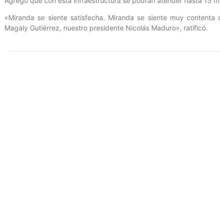
Agregó que con esta infraestructura se podrán atender hasta 15 m
«Miranda se siente satisfecha. Miranda se siente muy contenta 
Magaly Gutiérrez, nuestro presidente Nicolás Maduro», ratificó.
Entrada anterior