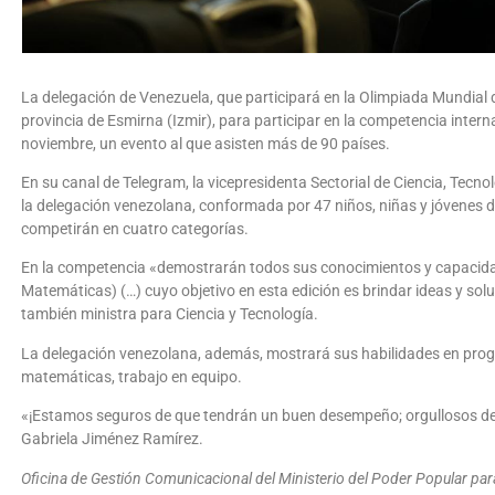
La delegación de Venezuela, que participará en la Olimpiada Mundial d
provincia de Esmirna (Izmir), para participar en la competencia interna
noviembre, un evento al que asisten más de 90 países.
En su canal de Telegram, la vicepresidenta Sectorial de Ciencia, Tecno
la delegación venezolana, conformada por 47 niños, niñas y jóvenes d
competirán en cuatro categorías.
En la competencia «demostrarán todos sus conocimientos y capacidad
Matemáticas) (…) cuyo objetivo en esta edición es brindar ideas y soluci
también ministra para Ciencia y Tecnología.
La delegación venezolana, además, mostrará sus habilidades en prog
matemáticas, trabajo en equipo.
«¡Estamos seguros de que tendrán un buen desempeño; orgullosos de 
Gabriela Jiménez Ramírez.
Oficina de Gestión Comunicacional del Ministerio del Poder Popular para 