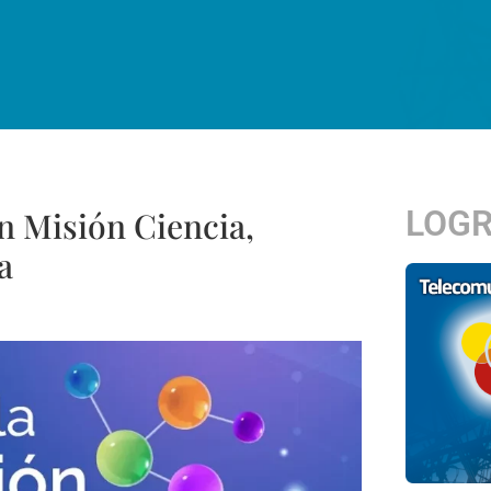
LOG
an Misión Ciencia,
a