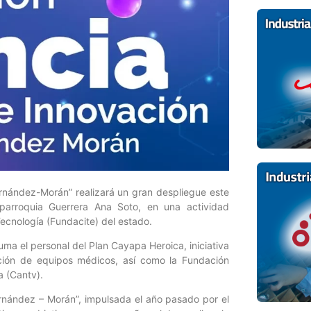
ernández-Morán” realizará un gran despliegue este
 parroquia Guerrera Ana Soto, en una actividad
Tecnología (Fundacite) del estado.
ma el personal del Plan Cayapa Heroica, iniciativa
ación de equipos médicos, así como la Fundación
a (Cantv).
ernández – Morán”, impulsada el año pasado por el