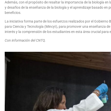
Además, con el propósito de resaltar la importancia de la biología en l
y desafíos de la enseñanza de la biología y el aprendizaje basado en
beneficios.
La iniciativa forma parte de los esfuerzos realizados por el Gobierno B
para Ciencia y Tecnología (Mincyt), para promover una enseñanza de 
interés y la comprensión de los estudiantes en esta área crucial para e
Con información del CNTQ.