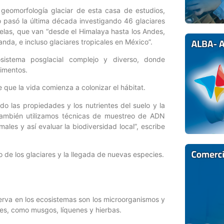
e geomorfología glaciar de esta casa de estudios,
o pasó la última década investigando 46 glaciares
elas, que van “desde el Himalaya hasta los Andes,
nda, e incluso glaciares tropicales en México”.
istema posglacial complejo y diverso, donde
dimentos.
 que la vida comienza a colonizar el hábitat.
o las propiedades y los nutrientes del suelo y la
También utilizamos técnicas de muestreo de ADN
les y así evaluar la biodiversidad local”, escribe
o de los glaciares y la llegada de nuevas especies.
serva en los ecosistemas son los microorganismos y
s, como musgos, líquenes y hierbas.