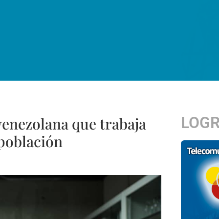
LOG
 venezolana que trabaja
 población