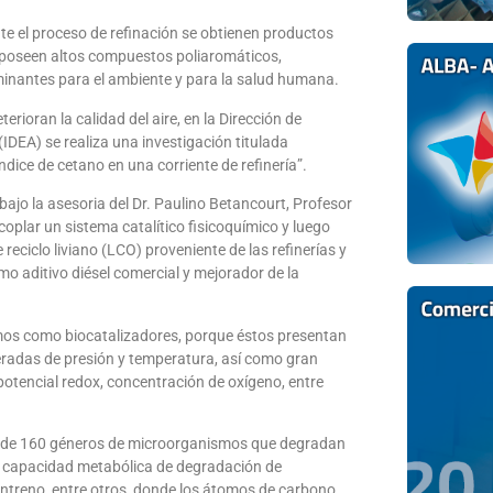
te el proceso de refinación se obtienen productos
e poseen altos compuestos poliaromáticos,
inantes para el ambiente y para la salud humana.
rioran la calidad del aire, en la Dirección de
IDEA) se realiza una investigación titulada
ndice de cetano en una corriente de refinería”.
bajo la asesoria del Dr. Paulino Betancourt, Profesor
oplar un sistema catalítico fisicoquímico y luego
reciclo liviano (LCO) proveniente de las refinerías y
mo aditivo diésel comercial y mejorador de la
smos como biocatalizadores, porque éstos presentan
deradas de presión y temperatura, así como gran
 potencial redox, concentración de oxígeno, entre
sta de 160 géneros de microorganismos que degradan
a capacidad metabólica de degradación de
ntreno, entre otros, donde los átomos de carbono