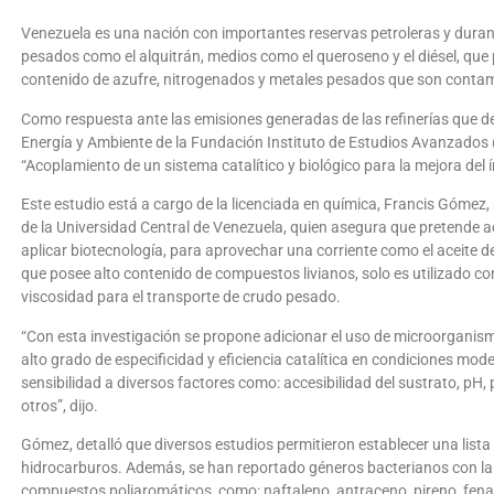
Venezuela es una nación con importantes reservas petroleras y duran
pesados como el alquitrán, medios como el queroseno y el diésel, qu
contenido de azufre, nitrogenados y metales pesados que son contam
Como respuesta ante las emisiones generadas de las refinerías que dete
Energía y Ambiente de la Fundación Instituto de Estudios Avanzados (
“Acoplamiento de un sistema catalítico y biológico para la mejora del í
Este estudio está a cargo de la licenciada en química, Francis Gómez, 
de la Universidad Central de Venezuela, quien asegura que pretende ac
aplicar biotecnología, para aprovechar una corriente como el aceite de 
que posee alto contenido de compuestos livianos, solo es utilizado co
viscosidad para el transporte de crudo pesado.
“Con esta investigación se propone adicionar el uso de microorgani
alto grado de especificidad y eficiencia catalítica en condiciones mo
sensibilidad a diversos factores como: accesibilidad del sustrato, pH,
otros”, dijo.
Gómez, detalló que diversos estudios permitieron establecer una li
hidrocarburos. Además, se han reportado géneros bacterianos con l
compuestos poliaromáticos, como: naftaleno, antraceno, pireno, fena