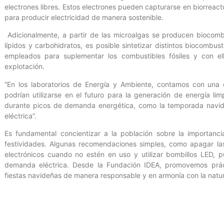
electrones libres. Estos electrones pueden capturarse en biorreac
para producir electricidad de manera sostenible.
Adicionalmente, a partir de las microalgas se producen biocomb
lípidos y carbohidratos, es posible sintetizar distintos biocombu
empleados para suplementar los combustibles fósiles y con el
explotación.
“En los laboratorios de Energía y Ambiente, contamos con una 
podrían utilizarse en el futuro para la generación de energía lim
durante picos de demanda energética, como la temporada navide
eléctrica”.
Es fundamental concientizar a la población sobre la importanc
festividades. Algunas recomendaciones simples, como apagar las 
electrónicos cuando no estén en uso y utilizar bombillos LED, pu
demanda eléctrica. Desde la Fundación IDEA, promovemos práct
fiestas navideñas de manera responsable y en armonía con la natu
Prensa IDEA/Hernán Romero