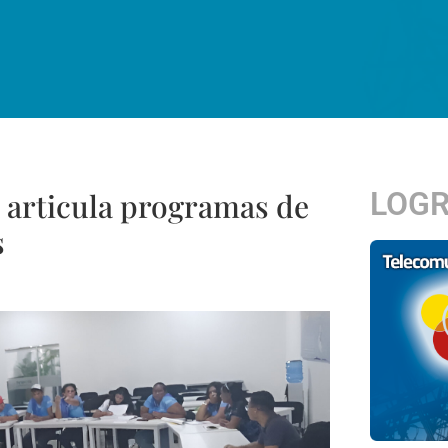
LOG
 articula programas de
s