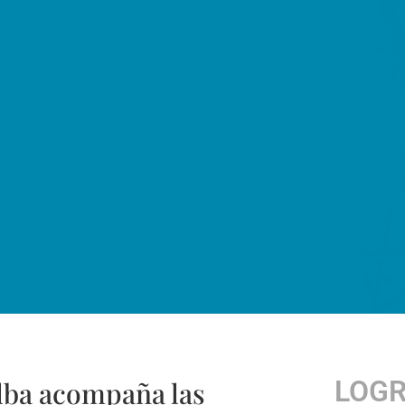
LOG
Alba acompaña las