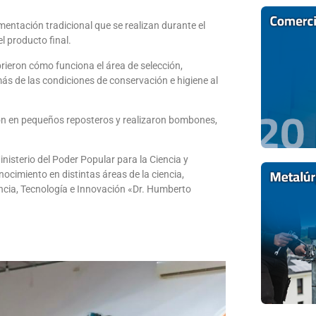
mentación tradicional que se realizan durante el
 producto final.
rieron cómo funciona el área de selección,
s de las condiciones de conservación e higiene al
eron en pequeños reposteros y realizaron bombones,
inisterio del Poder Popular para la Ciencia y
nocimiento en distintas áreas de la ciencia,
ncia, Tecnología e Innovación «Dr. Humberto