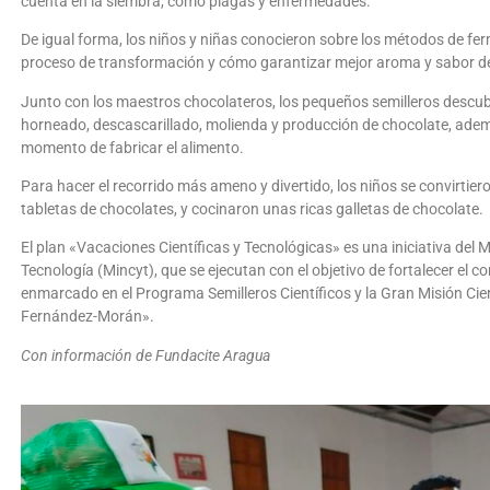
cuenta en la siembra, como plagas y enfermedades.
De igual forma, los niños y niñas conocieron sobre los métodos de fer
proceso de transformación y cómo garantizar mejor aroma y sabor del
Junto con los maestros chocolateros, los pequeños semilleros descub
horneado, descascarillado, molienda y producción de chocolate, ademá
momento de fabricar el alimento.
Para hacer el recorrido más ameno y divertido, los niños se convirti
tabletas de chocolates, y cocinaron unas ricas galletas de chocolate.
El plan «Vacaciones Científicas y Tecnológicas» es una iniciativa del M
Tecnología (Mincyt), que se ejecutan con el objetivo de fortalecer el co
enmarcado en el Programa Semilleros Científicos y la Gran Misión Cie
Fernández-Morán».
Con información de Fundacite Aragua