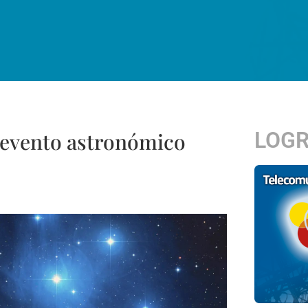
LOG
 evento astronómico