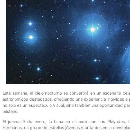
Esta semana, el cielo nocturno se convertirá en un escenario cele
astronómicos destacados, ofreciendo una experiencia inolvidable
no solo es un espectáculo visual, sino también una oportunidad par
misterio.
El jueves 9 de enero, la Luna se alineará con Las Pléyades,
Hermanas, un grupo de estrellas jóvenes y brillantes en la constel