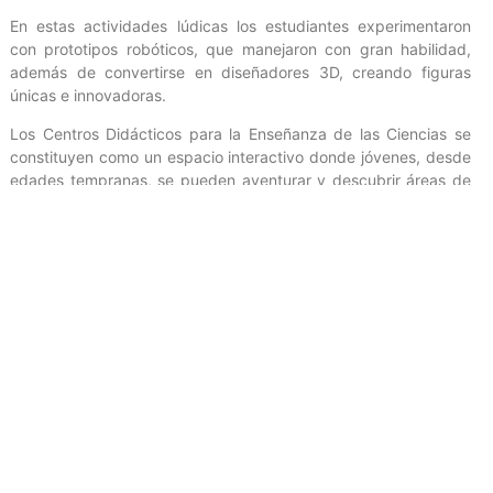
En estas actividades lúdicas los estudiantes experimentaron
con prototipos robóticos, que manejaron con gran habilidad,
además de convertirse en diseñadores 3D, creando figuras
únicas e innovadoras.
Los Centros Didácticos para la Enseñanza de las Ciencias se
constituyen como un espacio interactivo donde jóvenes, desde
edades tempranas, se pueden aventurar y descubrir áreas de
las ciencias, a través de experiencias educativas y divertidas.
Mincyt/Prensa/ DR/ Con información de CNTQ
Entrada anterior
Entrada siguiente
LOGROS