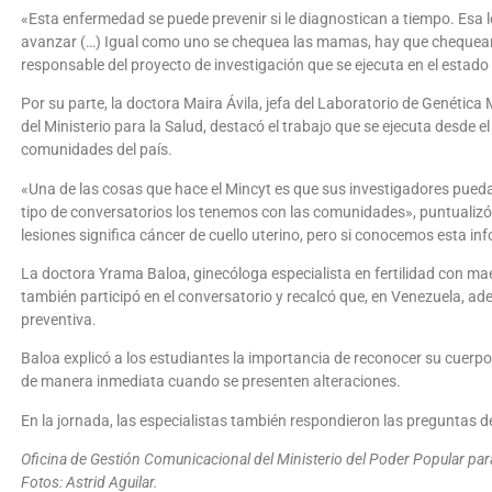
«Esta enfermedad se puede prevenir si le diagnostican a tiempo. Esa le
avanzar (…) Igual como uno se chequea las mamas, hay que chequearse 
responsable del proyecto de investigación que se ejecuta en el estado
Por su parte, la doctora Maira Ávila, jefa del Laboratorio de Genética
del Ministerio para la Salud, destacó el trabajo que se ejecuta desde e
comunidades del país.
«Una de las cosas que hace el Mincyt es que sus investigadores pueda
tipo de conversatorios los tenemos con las comunidades», puntualiz
lesiones significa cáncer de cuello uterino, pero si conocemos esta in
La doctora Yrama Baloa, ginecóloga especialista en fertilidad con maes
también participó en el conversatorio y recalcó que, en Venezuela, ad
preventiva.
Baloa explicó a los estudiantes la importancia de reconocer su cuerpo
de manera inmediata cuando se presenten alteraciones.
En la jornada, las especialistas también respondieron las preguntas d
Oficina de Gestión Comunicacional del Ministerio del Poder Popular para 
Fotos: Astrid Aguilar.