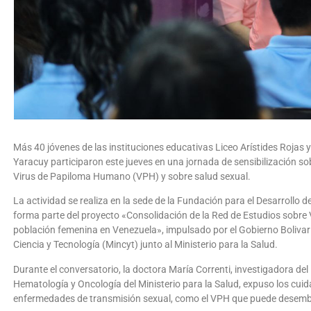
Más 40 jóvenes de las instituciones educativas Liceo Arístides Rojas y
Yaracuy participaron este jueves en una jornada de sensibilización so
Virus de Papiloma Humano (VPH) y sobre salud sexual.
La actividad se realiza en la sede de la Fundación para el Desarrollo d
forma parte del proyecto «Consolidación de la Red de Estudios sobre
población femenina en Venezuela», impulsado por el Gobierno Bolivari
Ciencia y Tecnología (Mincyt) junto al Ministerio para la Salud.
Durante el conversatorio, la doctora María Correnti, investigadora del
Hematología y Oncología del Ministerio para la Salud, expuso los cui
enfermedades de transmisión sexual, como el VPH que puede desemboc