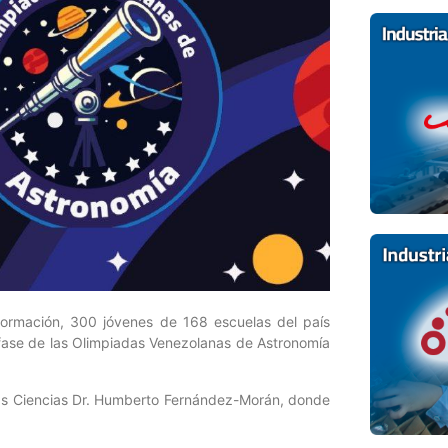
ormación, 300 jóvenes de 168 escuelas del país
I fase de las Olimpiadas Venezolanas de Astronomía
 las Ciencias Dr. Humberto Fernández-Morán, donde