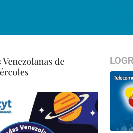
LOG
s Venezolanas de
iércoles