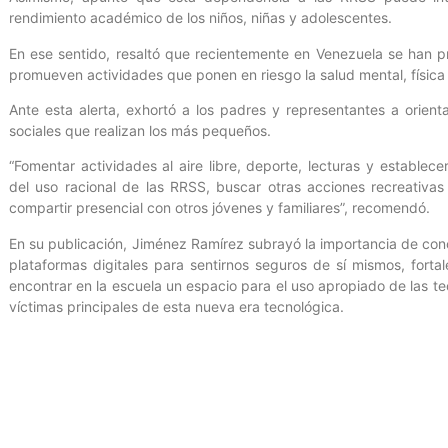
rendimiento académico de los niños, niñas y adolescentes.
En ese sentido, resaltó que recientemente en Venezuela se han p
promueven actividades que ponen en riesgo la salud mental, física 
Ante esta alerta, exhortó a los padres y representantes a orient
sociales que realizan los más pequeños.
“Fomentar actividades al aire libre, deporte, lecturas y estable
del uso racional de las RRSS, buscar otras acciones recreativas
compartir presencial con otros jóvenes y familiares”, recomendó.
En su publicación, Jiménez Ramírez subrayó la importancia de conci
plataformas digitales para sentirnos seguros de sí mismos, fortal
encontrar en la escuela un espacio para el uso apropiado de las te
víctimas principales de esta nueva era tecnológica.
Oficina de Gestión Comunicacional del Ministerio del Poder Popular
Entrada anterior