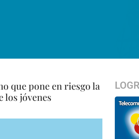
LOG
no que pone en riesgo la
e los jóvenes