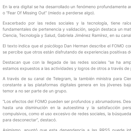
En la era digital se ha desarrollado un fenómeno profundamente 
o “Fear Of Missing Out” (miedo a perderse algo).
Exacerbado por las redes sociales y la tecnología, tiene ra
fundamentales de pertenencia y validación, según destaca un mater
Ciencia, Tecnología y Salud, Gabriela Jiménez Ramírez, en su cana
El texto indica que el psicólogo Dan Herman describe el FOMO c
se percibe que otros están disfrutando de experiencias positivas d
Destacan que con la llegada de las redes sociales “se ha amp
estamos expuestos a las actividades y logros de otros a través d
A través de su canal de Telegram, la también ministra para Cie
constante a las plataformas digitales genera en los jóvenes baj
temor a no ser parte de un grupo.
“Los efectos del FOMO pueden ser profundos y abrumadores. Desd
hasta una disminución en la autoestima y la satisfacción pe
compulsivos, como el uso excesivo de redes sociales, la búsqueda
para desconectar”, destacó.
Asimismo, apuntó que esta dependencia a las RRSS puede interf