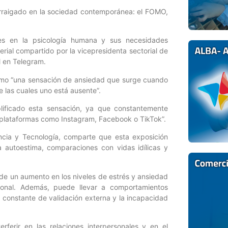
arraigado en la sociedad contemporánea: el FOMO,
íces en la psicología humana y sus necesidades
ial compartido por la vicepresidenta sectorial de
l en Telegram.
omo “una sensación de ansiedad que surge cuando
e las cuales uno está ausente”.
lificado esta sensación, ya que constantemente
e plataformas como Instagram, Facebook o TikTok”.
ncia y Tecnología, comparte que esta exposición
a autoestima, comparaciones con vidas idílicas y
e un aumento en los niveles de estrés y ansiedad
rsonal. Además, puede llevar a comportamientos
 constante de validación externa y la incapacidad
erir en las relaciones interpersonales y en el