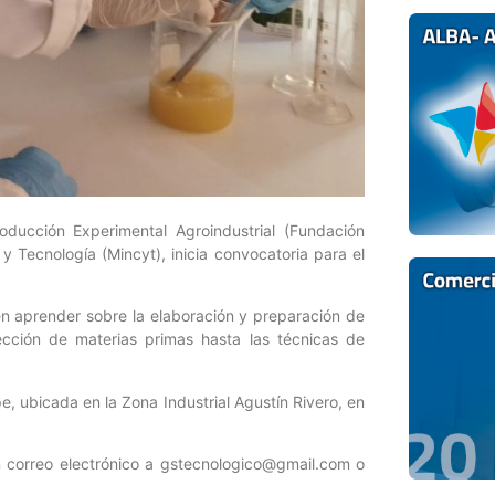
ducción Experimental Agroindustrial (Fundación
 y Tecnología (Mincyt), inicia convocatoria para el
n aprender sobre la elaboración y preparación de
ección de materias primas hasta las técnicas de
pe, ubicada en la Zona Industrial Agustín Rivero, en
 correo electrónico a gstecnologico@gmail.com o