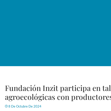
Fundación Inzit participa en tal
agroecológicas con productore
8 De Octubre De 2024