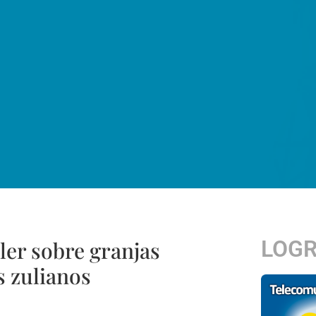
LOG
ler sobre granjas
s zulianos