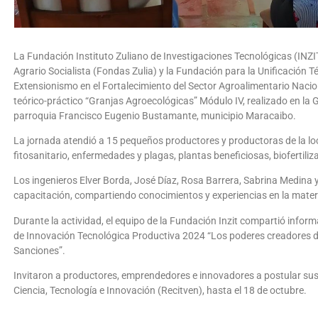
La Fundación Instituto Zuliano de Investigaciones Tecnológicas (INZI
Agrario Socialista (Fondas Zulia) y la Fundación para la Unificación T
Extensionismo en el Fortalecimiento del Sector Agroalimentario Nacional
teórico-práctico “Granjas Agroecológicas” Módulo IV, realizado en la
parroquia Francisco Eugenio Bustamante, municipio Maracaibo.
La jornada atendió a 15 pequeños productores y productoras de la lo
fitosanitario, enfermedades y plagas, plantas beneficiosas, biofertiliz
Los ingenieros Elver Borda, José Díaz, Rosa Barrera, Sabrina Medina 
capacitación, compartiendo conocimientos y experiencias en la mater
Durante la actividad, el equipo de la Fundación Inzit compartió info
de Innovación Tecnológica Productiva 2024 “Los poderes creadores de
Sanciones”.
Invitaron a productores, emprendedores e innovadores a postular sus 
Ciencia, Tecnología e Innovación (Recitven), hasta el 18 de octubre.