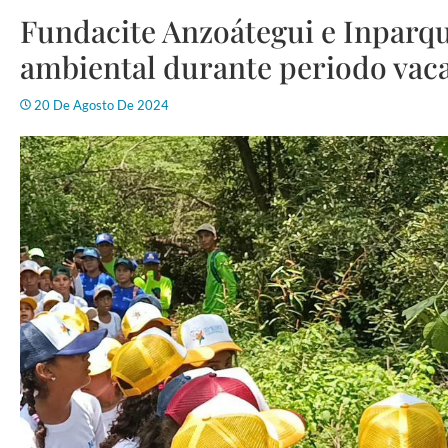
Fundacite Anzoátegui e Inparq
ambiental durante periodo vac
20 De Agosto De 2024