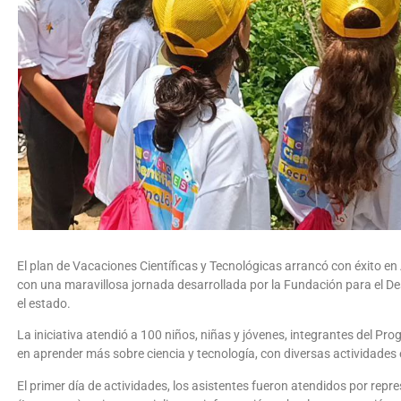
El plan de Vacaciones Científicas y Tecnológicas arrancó con éxito e
con una maravillosa jornada desarrollada por la Fundación para el Des
el estado.
La iniciativa atendió a 100 niños, niñas y jóvenes, integrantes del Pr
en aprender más sobre ciencia y tecnología, con diversas actividades 
El primer día de actividades, los asistentes fueron atendidos por repr