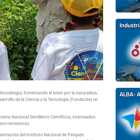
n Anzoátegui, fomentando el amor por la naturaleza,
arrollo de la Ciencia y la Tecnología (Fundacite) en
ograma Nacional Semilleros Científicos, interesados
eco-recreativas.
esentantes del Instituto Nacional de Parques