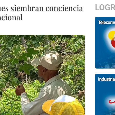
LOG
ues siembran conciencia
acional