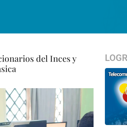
LOG
ionarios del Inces y
ásica