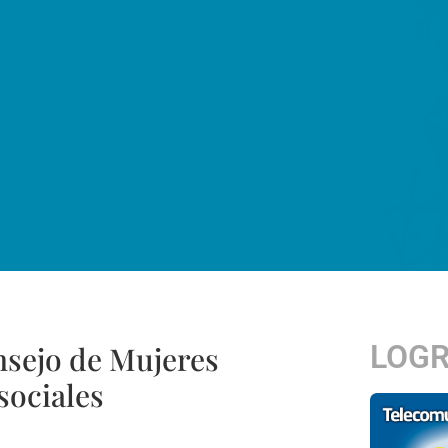
LOG
nsejo de Mujeres
sociales