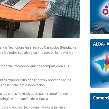
cia y la Tecnología en el estado Carabobo (Fundacite
e las redes sociales y su impacto en la nueva era
e Fundacite Carabobo, quienes compartieron sus
antes expandir sus habilidades y aprender de las
 de la Ciencia y la Innovación.
 las bases formativas de su personal femenino,
ología e Innovación de la Patria.
 para Ciencia y Tecnología (Mincyt) tienen el