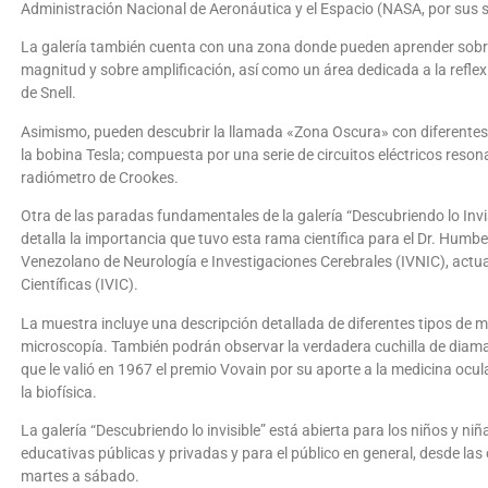
Administración Nacional de Aeronáutica y el Espacio (NASA, por sus si
La galería también cuenta con una zona donde pueden aprender sobre 
magnitud y sobre amplificación, así como un área dedicada a la reflex
de Snell.
Asimismo, pueden descubrir la llamada «Zona Oscura» con diferentes 
la bobina Tesla; compuesta por una serie de circuitos eléctricos resona
radiómetro de Crookes.
Otra de las paradas fundamentales de la galería “Descubriendo lo Invis
detalla la importancia que tuvo esta rama científica para el Dr. Humb
Venezolano de Neurología e Investigaciones Cerebrales (IVNIC), actua
Científicas (IVIC).
La muestra incluye una descripción detallada de diferentes tipos de m
microscopía. También podrán observar la verdadera cuchilla de diam
que le valió en 1967 el premio Vovain por su aporte a la medicina ocu
la biofísica.
La galería “Descubriendo lo invisible” está abierta para los niños y niñ
educativas públicas y privadas y para el público en general, desde las
martes a sábado.