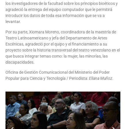
los investigadores de la facultad sobre los principios bioéticos y
agradeció la entrega del equipo computador que le permitirá
introducir los datos de toda esa información que se va a
levantar.
Por su parte, Xiomara Moreno, coordinadora de la maestría de
Teatro Latinoamericano y jefa del Departamento de Artes
Escénicas, agradeció por el quipo y el financiamiento a su
proyecto sobre la historia transversal del teatro venezolano en el
que busca integrar temas como: la mujer, las minorías, las
discapacidades.
Oficina de Gestión Comunicacional del Ministerio del Poder
Popular para Ciencia y Tecnología / Periodista:
Eliana Muñoz
.