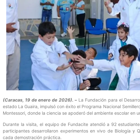
(Caracas, 19 de enero de 2026). –
La Fundación para el Desarroll
estado La Guaira, impulsó con éxito el Programa Nacional Semillero
Montessori, donde la ciencia se apoderó del ambiente escolar en u
Durante la visita, el equipo de Fundacite atendió a 92 estudian
participantes desarrollaron experimentos en vivo de Biología y
cada demostración práctica.