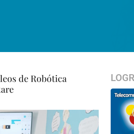
LOG
cleos de Robótica
tare