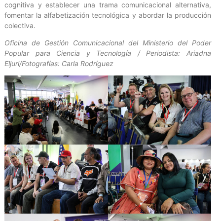
cognitiva y establecer una trama comunicacional alternativa,
fomentar la alfabetización tecnológica y abordar la producción
colectiva.
Oficina de Gestión Comunicacional del Ministerio del Poder
Popular para Ciencia y Tecnología / Periodista: Ariadna
Eljuri/Fotografías: Carla Rodríguez