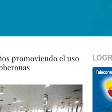
LOG
ños promoviendo el uso
soberanas