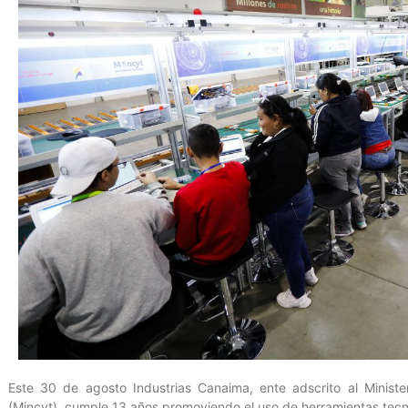
Este 30 de agosto Industrias Canaima, ente adscrito al Ministe
(Mincyt), cumple 13 años promoviendo el uso de herramientas tecno