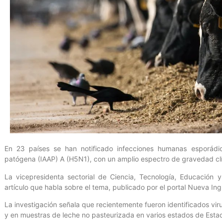
En 23 países se han notificado infecciones humanas esporádica
patógena (IAAP) A (H5N1), con un amplio espectro de gravedad cl
La vicepresidenta sectorial de Ciencia, Tecnología, Educación 
artículo que habla sobre el tema, publicado por el portal Nueva Ing
La investigación señala que recientemente fueron identificados vi
y en muestras de leche no pasteurizada en varios estados de Esta