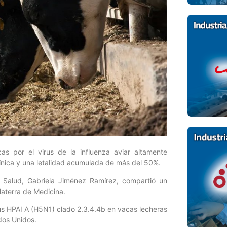
s por el virus de la influenza aviar altamente
ínica y una letalidad acumulada de más del 50%.
y Salud, Gabriela Jiménez Ramírez, compartió un
laterra de Medicina.
rus HPAI A (H5N1) clado 2.3.4.4b en vacas lecheras
dos Unidos.