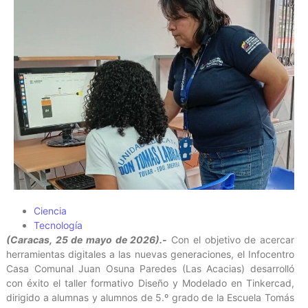
Ciencia
Tecnología
(Caracas, 25 de mayo de 2026).-
Con el objetivo de acercar
herramientas digitales a las nuevas generaciones, el Infocentro
Casa Comunal Juan Osuna Paredes (Las Acacias) desarrolló
con éxito el taller formativo Diseño y Modelado en Tinkercad,
dirigido a alumnas y alumnos de 5.º grado de la Escuela Tomás