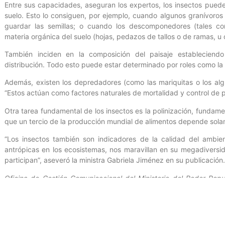
Entre sus capacidades, aseguran los expertos, los insectos pueden
suelo. Esto lo consiguen, por ejemplo, cuando algunos granívoros
guardar las semillas; o cuando los descomponedores (tales com
materia orgánica del suelo (hojas, pedazos de tallos o de ramas, u 
También inciden en la composición del paisaje estableciend
distribución. Todo esto puede estar determinado por roles como la g
Además, existen los depredadores (como las mariquitas o los alg
“Estos actúan como factores naturales de mortalidad y control de 
Otra tarea fundamental de los insectos es la polinización, fundamen
que un tercio de la producción mundial de alimentos depende sola
“Los insectos también son indicadores de la calidad del ambie
antrópicas en los ecosistemas, nos maravillan en su megadiversid
participan”, aseveró la ministra Gabriela Jiménez en su publicación.
Oficina de Gestión Comunicacional del Ministerio del Poder Popul
Muñoz.