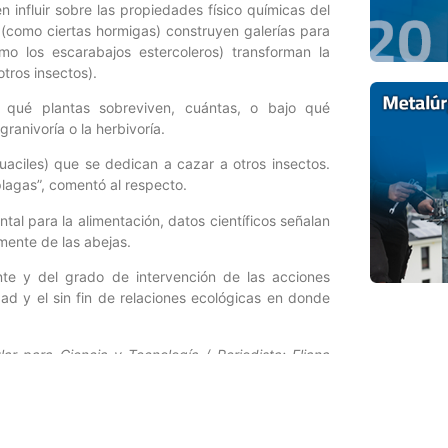
 influir sobre las propiedades físico químicas del
 (como ciertas hormigas) construyen galerías para
o los escarabajos estercoleros) transforman la
otros insectos).
o qué plantas sobreviven, cuántas, o bajo qué
ranivoría o la herbivoría.
uaciles) que se dedican a cazar a otros insectos.
plagas”, comentó al respecto.
tal para la alimentación, datos científicos señalan
mente de las abejas.
nte y del grado de intervención de las acciones
ad y el sin fin de relaciones ecológicas en donde
ar para Ciencia y Tecnología / Periodista: Eliana