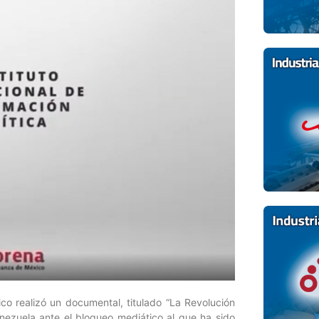
co realizó un documental, titulado “La Revolución
enezuela ante el bloqueo mediático al que ha sido