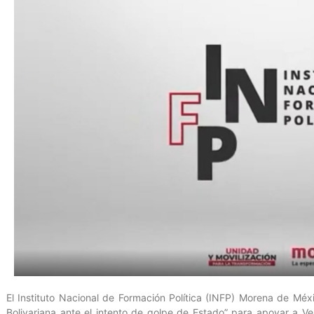
El Instituto Nacional de Formación Política (INFP) Morena de Méxi
Bolivariana ante el intento de golpe de Estado” para apoyar a V